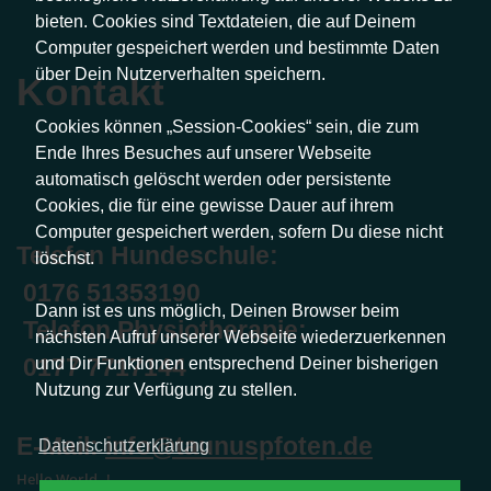
bieten. Cookies sind Textdateien, die auf Deinem
Computer gespeichert werden und bestimmte Daten
über Dein Nutzerverhalten speichern.
Kontakt
Cookies können „Session-Cookies“ sein, die zum
Ende Ihres Besuches auf unserer Webseite
automatisch gelöscht werden oder persistente
Cookies, die für eine gewisse Dauer auf ihrem
Computer gespeichert werden, sofern Du diese nicht
Telefon Hundeschule:
löschst.
0176 51353190
Dann ist es uns möglich, Deinen Browser beim
Telefon Physiotherapie:
nächsten Aufruf unserer Webseite wiederzuerkennen
0177 7717144
und Dir Funktionen entsprechend Deiner bisherigen
Nutzung zur Verfügung zu stellen.
E-Mail:
info@taunuspfoten.de
Datenschutzerklärung
Hello World..!