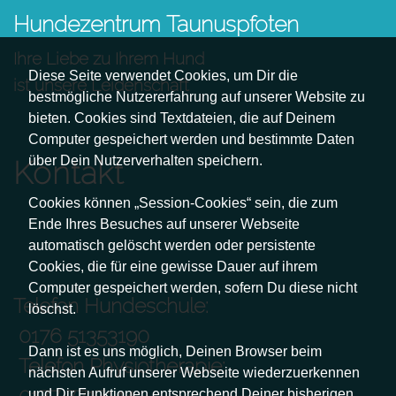
Hundezentrum Taunuspfoten
Ihre Liebe zu Ihrem Hund
Diese Seite verwendet Cookies, um Dir die
ist unsere Leidenschaft
bestmögliche Nutzererfahrung auf unserer Website zu
bieten. Cookies sind Textdateien, die auf Deinem
Computer gespeichert werden und bestimmte Daten
über Dein Nutzerverhalten speichern.
Kontakt
Cookies können „Session-Cookies“ sein, die zum
Ende Ihres Besuches auf unserer Webseite
automatisch gelöscht werden oder persistente
Cookies, die für eine gewisse Dauer auf ihrem
Computer gespeichert werden, sofern Du diese nicht
Telefon Hundeschule:
löschst.
0176 51353190
Dann ist es uns möglich, Deinen Browser beim
Telefon Physiotherapie:
nächsten Aufruf unserer Webseite wiederzuerkennen
0177 7717144
und Dir Funktionen entsprechend Deiner bisherigen