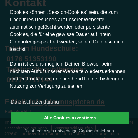
Kontakt
Cookies können „Session-Cookies“ sein, die zum
Ende Ihres Besuches auf unserer Webseite
automatisch gelöscht werden oder persistente
Cookies, die für eine gewisse Dauer auf ihrem
Computer gespeichert werden, sofern Du diese nicht
Telefon Hundeschule:
löschst.
0176 51353190
Dann ist es uns möglich, Deinen Browser beim
Telefon Physiotherapie:
nächsten Aufruf unserer Webseite wiederzuerkennen
0177 7717144
und Dir Funktionen entsprechend Deiner bisherigen
Nutzung zur Verfügung zu stellen.
E-Mail:
info@taunuspfoten.de
Datenschutzerklärung
Hello World..!
Alle Cookies akzeptieren
Impressum
|
Datenschutz
|
Erklärung zur Barrierefreiheit
|
Allgemeine
Geschäftsbedingungen
|
Vertrag widerrufen
Nicht technisch notwendige Cookies ablehnen
2026 © Hundezentrum Taunuspfoten. Alle Rechte vorbehalten.